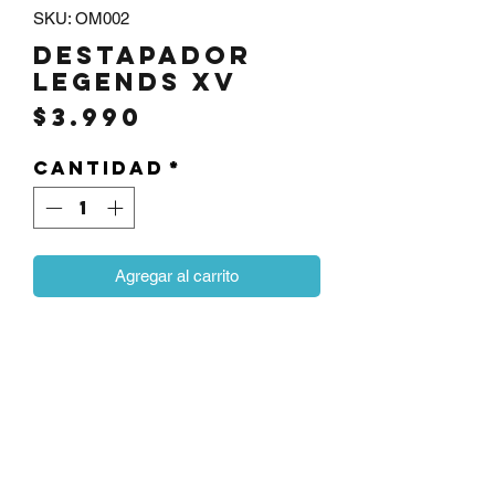
SKU: OM002
Destapador
Legends XV
Precio
$3.990
Cantidad
*
Agregar al carrito
Destapador de cervezas de acero
inoxidable, color azul metalizado con
logo Legends.