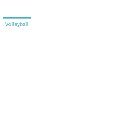
Volleyball
Tienda
Más