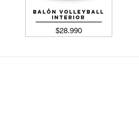
Balón Volleyball
Vista rápida
Interior
Precio
$28.990