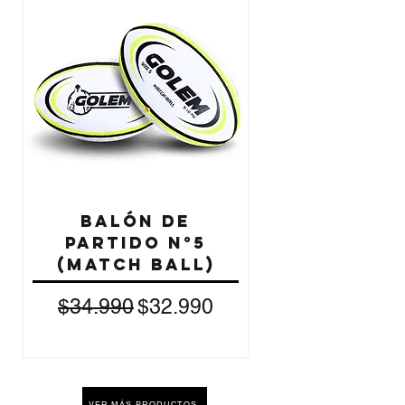
Balón de
Partido N°5
(Match Ball)
(Match ba
Precio
Precio de oferta
$34.990
$32.990
VER MÁS PRODUCTOS