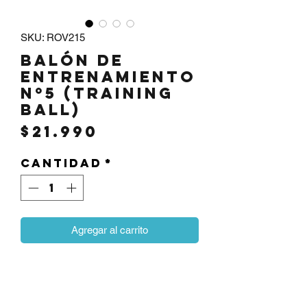
SKU: ROV215
Balón de
entrenamiento
Nº5 (Training
ball)
Precio
$21.990
Cantidad
*
Agregar al carrito
Balón de entrenamiento con medidas
reglamentarias. Cuenta con 3 capas y
un bladder de alta tecnología de