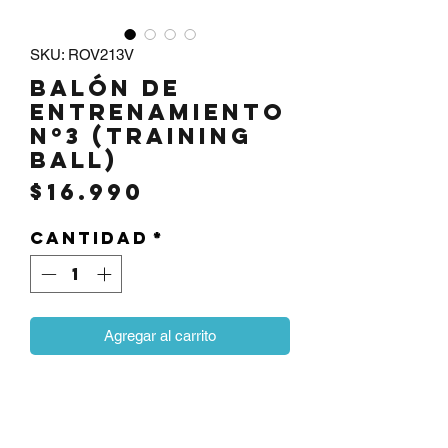
SKU: ROV213V
Balón de
entrenamiento
Nº3 (Training
ball)
Precio
$16.990
Cantidad
*
Agregar al carrito
Balón de entrenamiento Nº3 con
medidas reglamentarias. Cuenta con 3
capas y un bladder de alta tecnología