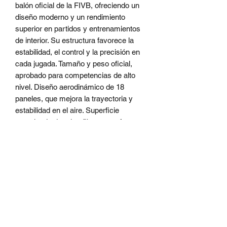
balón oficial de la FIVB, ofreciendo un
diseño moderno y un rendimiento
superior en partidos y entrenamientos
de interior. Su estructura favorece la
estabilidad, el control y la precisión en
cada jugada. Tamaño y peso oficial,
aprobado para competencias de alto
nivel. Diseño aerodinámico de 18
paneles, que mejora la trayectoria y
estabilidad en el aire. Superficie
texturizada de microfibra, que ofrece
mayor control y un contacto más
suave. Construcción de doble capa y
cámara interior reforzada, para un bote
uniforme y mayor durabilidad. Ideal para
canchas indoor, entrenamientos de
clubes, colegios y partidos
competitivos. Hacemos envíos a todo
Chile por Mercado Envíos. También
puedes retirar en local en Pudahuel o