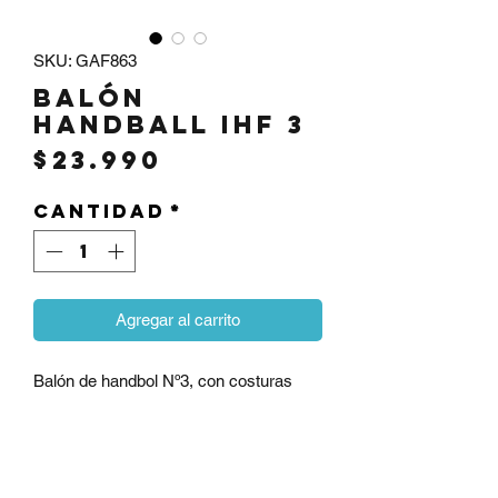
SKU: GAF863
Balón
Handball IHF 3
Precio
$23.990
Cantidad
*
Agregar al carrito
Balón de handbol Nº3, con costuras
hechas a mano y material de PU con
cuero sintético de gran agarre.
Dimensiones y pesos requeridos por la
Federación Internacional de Balonmano