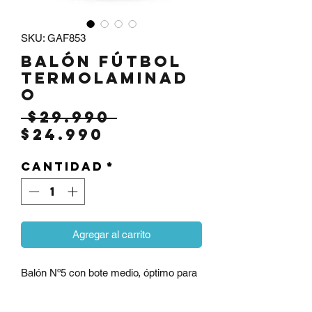
SKU: GAF853
Balón Fútbol
termolaminad
o
Precio
 $29.990 
Precio
$24.990
de
Cantidad
oferta
*
Agregar al carrito
Balón Nº5 con bote medio, óptimo para
cancha grande, pequeña o futsal.
Sellado térmico (sin costura) y material